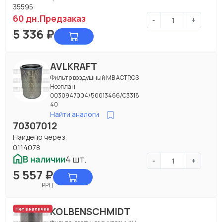
35595
60 дн.
Предзаказ
-
+
5 336
₽
AVLKRAFT
Фильтр воздушный МВ ACTROS
Неоплан
0030947004/50013466/C3318
40
Найти аналоги
70307012
Найдено через:
0114078
В наличии
4 шт.
-
+
5 557
₽
РРЦ
KOLBENSCHMIDT
Нет в наличии