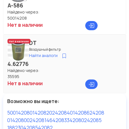
A-586
Найдено через:
50014208
Нет в наличии
DT
Нет в наличии
Воздушный фильтр
Найти аналоги
4.62776
Найдено через:
35595
Нет в наличии
Возможно вы ищете:
50014208
0142082
0242084
0142086
24208
0142080
0242081
464208
334208
0242085
1882304208
542082