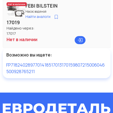
FEBI BILSTEIN
Нет в наличии
Насос водяной
Найти аналоги
17019
Найдено через:
17017
Нет в наличии
Возможно вы ищете:
FP7182
4028977014185
17013
17015
980721
5006046
5009287
65211