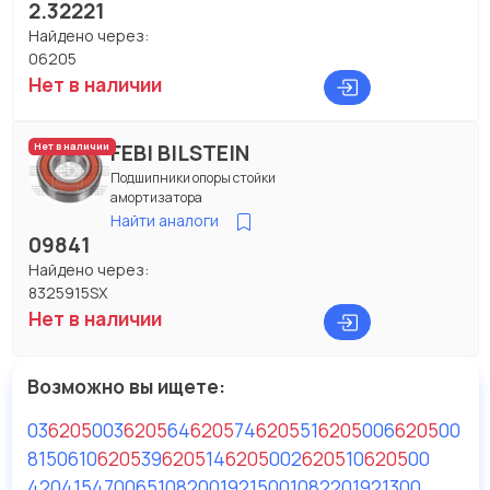
2.32221
Найдено через:
06205
Нет в наличии
FEBI BILSTEIN
Нет в наличии
Подшипники опоры стойки
амортизатора
Найти аналоги
09841
Найдено через:
8325915SX
Нет в наличии
Возможно вы ищете:
03
6205
00
3
6205
6
4
6205
7
4
6205
5
1
6205
0
06
6205
00
8150610
6205
39
6205
14
6205
00
2
6205
10
6205
00
420415
470065
10820
01921500
10822
01921300