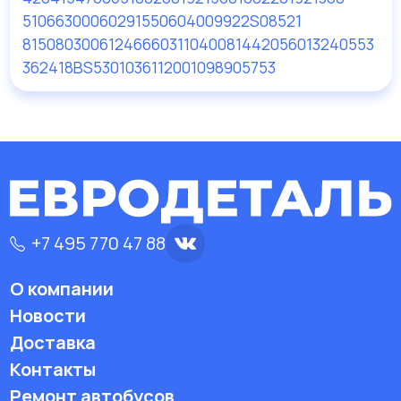
51066300060
29155
0604009922S
08521
81508030061
24666
03110400
81442056013
240553
362418
BS5301
03611200
10989
05753
+7 495 770 47 88
О компании
Новости
Доставка
Контакты
Ремонт автобусов