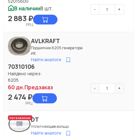
52015600
В наличии
8 шт.
-
+
2 883
₽
РРЦ
AVLKRAFT
Подшипник 6205 генератора
ИК
Найти аналоги
70310106
Найдено через:
6205
60 дн.
Предзаказ
-
+
2 474
₽
РРЦ
DT
Нет в наличии
Уплотняющее кольцо
Найти аналоги