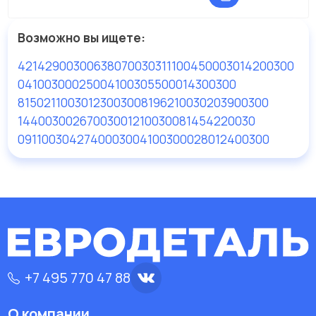
Возможно вы ищете:
4214290030
06380700303
111004500030
14200300
041003000250
041003055000
14300300
81502110030
12300300
81962100302
03900300
14400300
26700300
12100300
81454220030
09110030427
400030
041003000280
12400300
+7 495 770 47 88
О компании