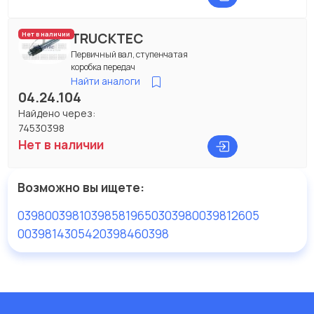
TRUCKTEC
Нет в наличии
Первичный вал, ступенчатая
коробка передач
Найти аналоги
04.24.104
Найдено через:
74530398
Нет в наличии
Возможно вы ищете:
03980
03981
03985
81965030398
0039812605
0039814305
420398
460398