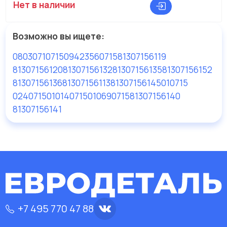
Нет в наличии
Возможно вы ищете:
080307107150
9423560715
81307156119
81307156120
81307156132
81307156135
81307156152
81307156136
81307156113
81307156145
010715
024071501
014071501
0690715
81307156140
81307156141
+7 495 770 47 88