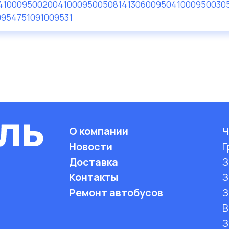
41000950020
041000950050
81413060095
041000950030
09547
51091009531
О компании
Ч
Новости
Г
Доставка
З
Контакты
З
Ремонт автобусов
З
B
З