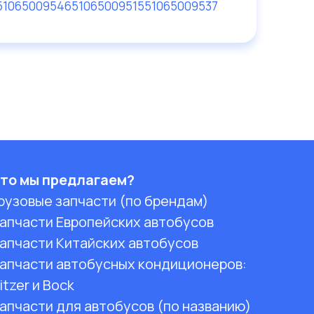
51065009546
51065009515
51065009537
то мы предлагаем?
рузовые запчасти (по брендам)
апчасти Европейских автобусов
апчасти Китайских автобусов
апчасти автобусных кондиционеров:
itzer и Bock
апчасти для автобусов (по названию)