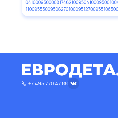
041000950000
81748210095
041000950010
0
110095
550095
082701000951
270095
510650
+7 495 770 47 88