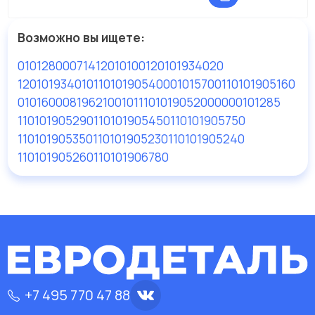
Возможно вы ищете:
01012800
071412010100
120101934020
120101934010
110101905400
01015700
110101905160
01016000
81962100101
110101905200
0000101285
110101905290
110101905450
110101905750
110101905350
110101905230
110101905240
110101905260
110101906780
+7 495 770 47 88