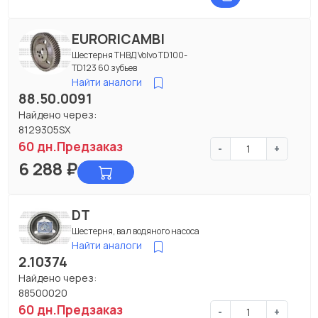
EURORICAMBI
Шестерня ТНВД Volvo TD100-
TD123 60 зубьев
Найти аналоги
88.50.0091
Найдено через:
8129305SX
60 дн.
Предзаказ
-
+
6 288
₽
DT
Шестерня, вал водяного насоса
Найти аналоги
2.10374
Найдено через:
88500020
60 дн.
Предзаказ
-
+