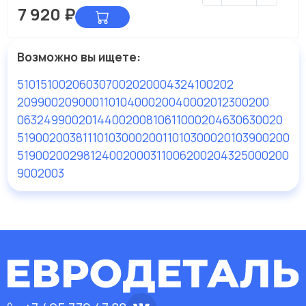
7 920
₽
Возможно вы ищете:
51015100206
030700202000
4324100202
209900209000
110104000200
400020
12300200
06324990020
14400200
81061100020
4630630020
51900200381
110103000200
110103000201
03900200
51900200298
12400200
031100620020
4325000200
9002003