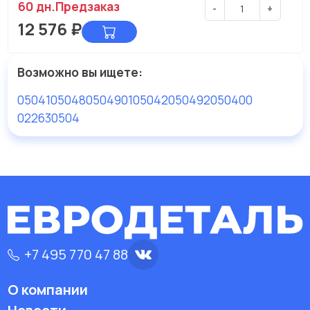
60 дн.
Предзаказ
-
+
12 576
₽
Возможно вы ищете:
05041
05048
05049
010504
20504
92050400
022630504
+7 495 770 47 88
О компании