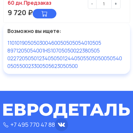
60 дн.
Предзаказ
-
+
9 720
₽
Возможно вы ищете:
110101905050
3004600505
05054
010505
8971205054
001HS10705050
022380505
022720505
012340505
012440505
505050
050540
050550
023300505
623050500
+7 495 770 47 88