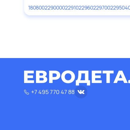
180800229000
02291
02296
02297
00229504
+7 495 770 47 88