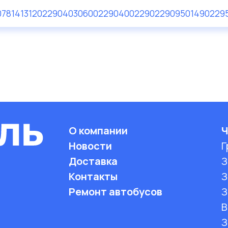
07
81413120229
040306002290
400229
022909501
490229
О компании
Ч
Новости
Г
Доставка
З
Контакты
З
Ремонт автобусов
З
B
З