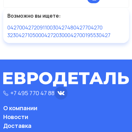
Возможно вы ищете:
04270
04272
09110030427
480427
704270
323042710
500042720
3000427001
95530427
+7 495 770 47 88
О компании
Новости
Доставка