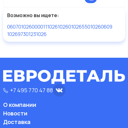
Возможно вы ищете:
060701026000
0111026
10260
10265
5010260609
102697301
231026
+7 495 770 47 88
О компании
Новости
Доставка