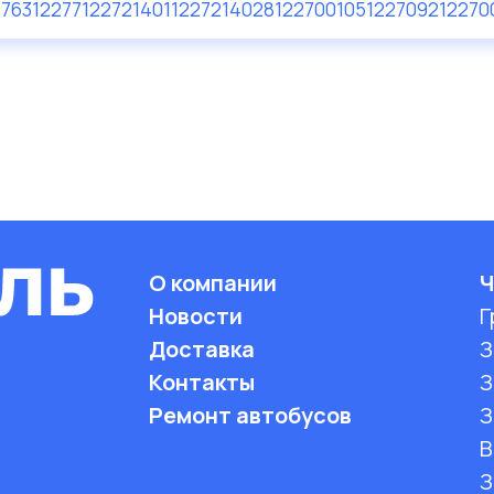
276
312277
122721401
122721402
812270010
512270
9212270
О компании
Ч
Новости
Г
Доставка
З
Контакты
З
Ремонт автобусов
З
B
З