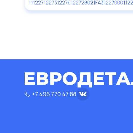
111227
12273
12276
122728
021FA31227000
112
+7 495 770 47 88