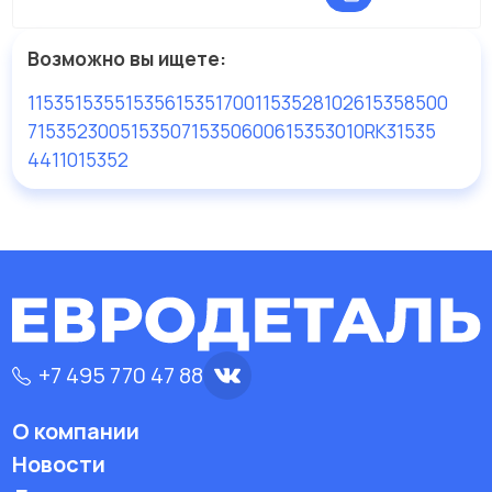
Возможно вы ищете:
11535
15355
15356
153517001
153528102
615358500
715352300
515350
715350600
615353010
RK31535
4411015352
+7 495 770 47 88
О компании
Новости