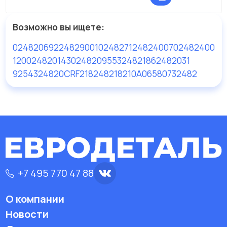
Возможно вы ищете:
02482
06922482900
102482
712482400
702482400
120024820
143024820
95532482
1862482031
9254324820
CRF218248218210A
06580732482
+7 495 770 47 88
О компании
Новости