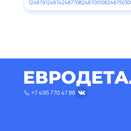
124879
124874
24877
082487001
082487503
0
+7 495 770 47 88