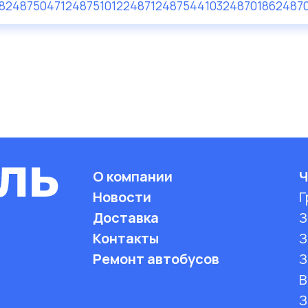
82487504
712487510
122487
124875
4410324870
18624870
О компании
Ч
Новости
Г
Доставка
З
Контакты
З
Ремонт автобусов
З
B
З