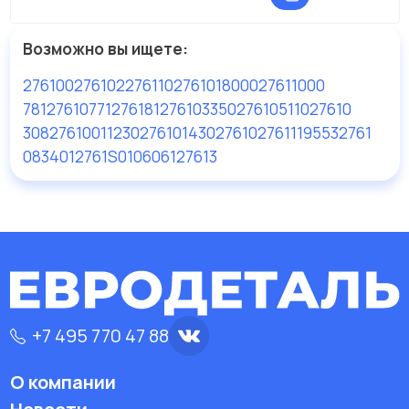
Возможно вы ищете:
276100
276102
276110
276101
800027611000
78127610
77127618
127610
335027610
511027610
3082761001
123027610
143027610
276111
95532761
0834012761S
010606127613
+7 495 770 47 88
О компании