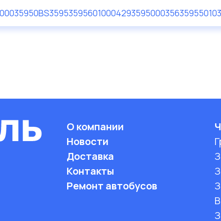
00035950
BS3595
3595601
0004293595
0003563595
5010
О компании
Ч
Новости
Г
Доставка
З
Контакты
З
Ремонт автобусов
З
B
З