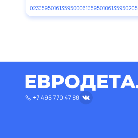
023359501
613595000
613595010
613595020
5
+7 495 770 47 88