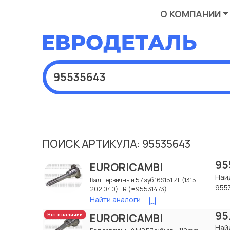
О КОМПАНИИ
ПОИСК АРТИКУЛА: 95535643
95
EURORICAMBI
Най
Вал первичный 57 зуб.16S151 ZF (1315
955
202 040) ER (=95531473)
Найти аналоги
95
EURORICAMBI
Нет в наличии
Най