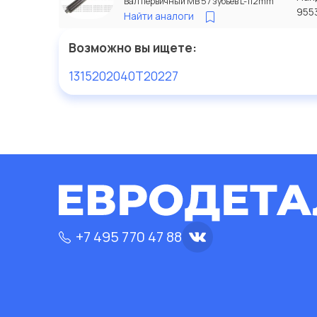
Вал первичный МВ 57 зубьев L-112mm
955
Найти аналоги
Возможно вы ищете:
1315202040
T20227
+7 495 770 47 88