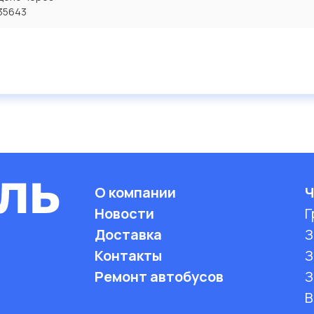
35643
О компании
Ч
Новости
Г
Доставка
З
Контакты
З
Ремонт автобусов
З
B