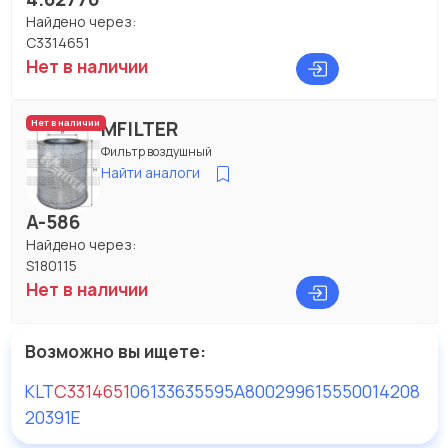
Найдено через:
C3314651
Нет в наличии
MFILTER
Нет в наличии
Фильтр воздушный
Найти аналоги
A-586
Найдено через:
S180115
Нет в наличии
Возможно вы ищете:
KLT
C3314651
061336
35595
A800
2996155
50014208
20391E