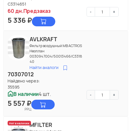
C3314651
60 дн.
Предзаказ
-
+
5 336
₽
AVLKRAFT
Фильтр воздушный МВ ACTROS
Неоплан
0030947004/50013466/C3318
40
Найти аналоги
70307012
Найдено через:
35595
В наличии
4 шт.
-
+
5 557
₽
РРЦ
MFILTER
Нет в наличии