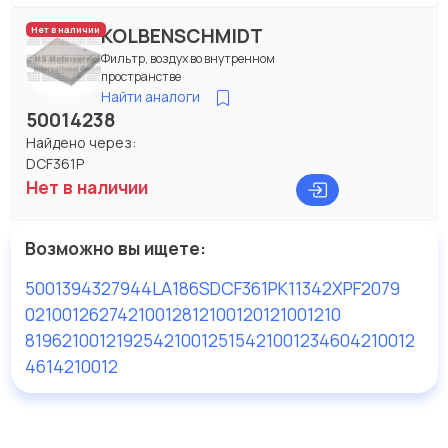
KOLBENSCHMIDT
Нет в наличии
Фильтр, воздух во внутренном
пространстве
Найти аналоги
50014238
Найдено через:
DCF361P
Нет в наличии
Возможно вы ищете:
50013943
27944
LA186S
DCF361P
K11342X
PF2079
0210012
6274210012
812100120
121001210
81962100121
9254210012
51542100123
4604210012
4614210012