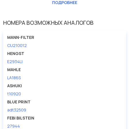
Длина [мм]
230
ПОДРОБНЕЕ
Ширина (мм)
150
НОМЕРА ВОЗМОЖНЫХ АНАЛОГОВ
MANN-FILTER
CU210012
HENGST
E2934LI
MAHLE
LA186S
ASHUKI
t10920
BLUE PRINT
adt32509
FEBI BILSTEIN
27944