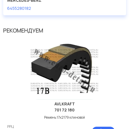
MERCEDES-BENZ
6455280182
Мы продаем сертифицированные колодки тормозные
дисковые с гарантией от производителя TRUCKTEC.
Производитель
TRUCKTEC
РЕКОМЕНДУЕМ
AVLKRAFT
701 72 180
Ремень 17x2179 клиновой
РРЦ