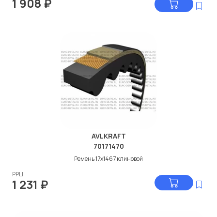
1 908
₽
AVLKRAFT
70171470
Ремень 17x1467 клиновой
РРЦ
1 231
₽