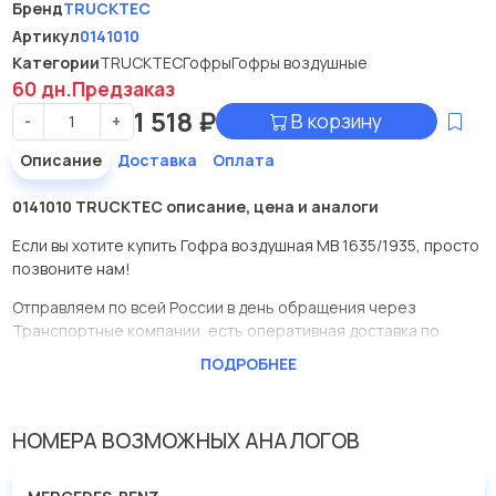
Бренд
TRUCKTEC
Артикул
0141010
Категории
TRUCKTEC
Гофры
Гофры воздушные
60 дн.
Предзаказ
1 518
₽
В корзину
-
+
Описание
Доставка
Оплата
0141010 TRUCKTEC описание, цена и аналоги
Если вы хотите купить Гофра воздушная МВ 1635/1935, просто
позвоните нам!
Отправляем по всей России в день обращения через
Транспортные компании, есть оперативная доставка по
Москве.
ПОДРОБНЕЕ
Эта запчасть представлена по производителю TRUCKTEC
У данной детали есть аналоги с номерами, убедитесь сами.
НОМЕРА ВОЗМОЖНЫХ АНАЛОГОВ
Гофра воздушная МВ 1635/1935 в нашей компании Евродеталь
представлены в большом ассортименте.