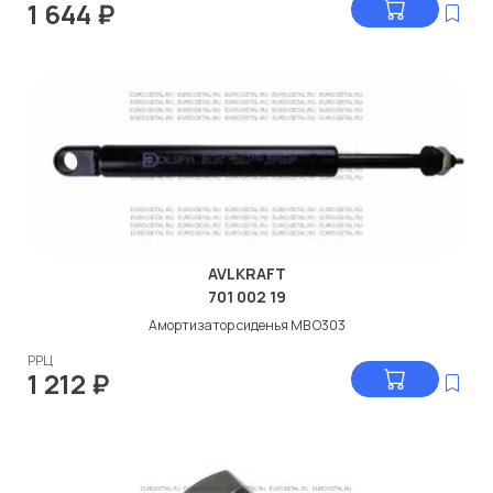
1 644
₽
AVLKRAFT
701 002 19
Амортизатор сиденья МВ O303
РРЦ
1 212
₽