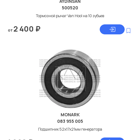
AYDINSAN
500520
Тормозной рычаг Van Hool на 10 зубьев
2 400
₽
от
MONARK
083 955 005
Подшипник 52x17x21мм генератора