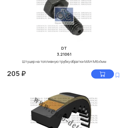
DT
3.21061
Штуцер на топливную трубку обратки МАН М6x1мм
205
₽