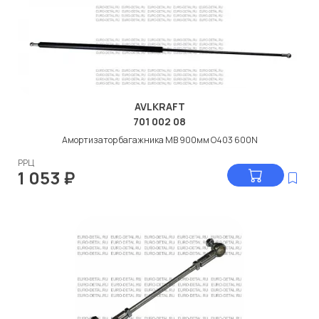
AVLKRAFT
701 002 08
Амортизатор багажника МВ 900мм О403 600N
РРЦ
1 053
₽