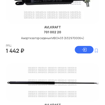
AVLKRAFT
701 002 20
Амортизатор сиденья МВ O403 (6329700064)
РРЦ
1 442
₽
AVLKRAFT