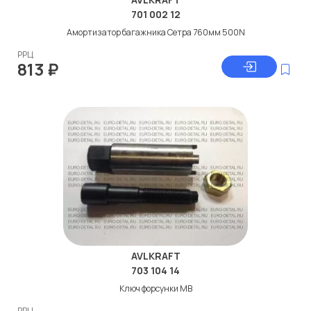
701 002 12
Амортизатор багажника Сетра 760мм 500N
РРЦ
813
₽
AVLKRAFT
703 104 14
Ключ форсунки МВ
РРЦ