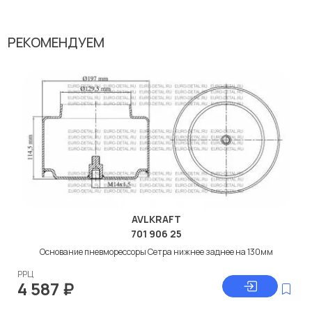
Эта запчасть представлена по производителю AVLKRAFT
У данной детали есть аналоги с номерами, убедитесь сами.
РЕКОМЕНДУЕМ
Амортизатор сиденья Сетра в нашей компании Евродеталь
представлены в большом ассортименте.
Мы продаем сертифицированные колодки тормозные
дисковые с гарантией от производителя AVLKRAFT.
Производитель
AVLKRAFT
AVLKRAFT
701 906 25
Основание пневморессоры Сетра нижнее заднее на 130мм
РРЦ
4 587
₽