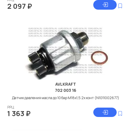
2 097
₽
AVLKRAFT
702 003 16
Датчик давления масла до 10 бар M18x1,5 2х конт (N1011002677)
РРЦ
1 363
₽