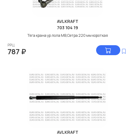
AVLKRAFT
703 104 19
Тяга крана ур.пола МВ,Сетра 220 мм короткая
РРЦ
787
₽
AVLKRAFT