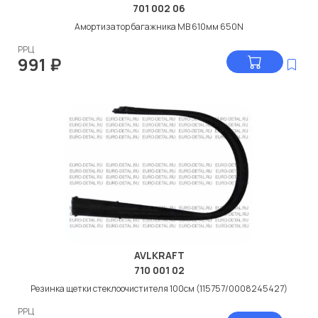
701 002 06
Амортизатор багажника МВ 610мм 650N
РРЦ
991
₽
AVLKRAFT
710 001 02
Резинка щетки стеклоочистителя 100см (115757/0008245427)
РРЦ