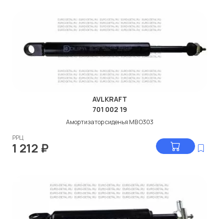
AVLKRAFT
701 002 19
Амортизатор сиденья МВ O303
РРЦ
1 212
₽