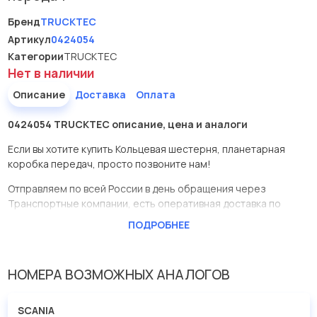
Бренд
TRUCKTEC
Артикул
0424054
Категории
TRUCKTEC
Нет в наличии
Описание
Доставка
Оплата
0424054 TRUCKTEC описание, цена и аналоги
Если вы хотите купить Кольцевая шестерня, планетарная
коробка передач, просто позвоните нам!
Отправляем по всей России в день обращения через
Транспортные компании, есть оперативная доставка по
Москве.
ПОДРОБНЕЕ
Эта запчасть представлена по производителю TRUCKTEC
У данной детали есть аналоги с номерами, убедитесь сами.
НОМЕРА ВОЗМОЖНЫХ АНАЛОГОВ
Кольцевая шестерня, планетарная коробка передач в нашей
компании Евродеталь представлены в большом
SCANIA