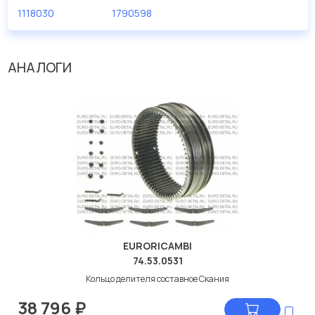
ассортименте.
1118030
1790598
Мы продаем сертифицированные колодки тормозные
дисковые с гарантией от производителя TRUCKTEC.
АНАЛОГИ
Производитель
TRUCKTEC
EURORICAMBI
74.53.0531
Кольцо делителя составное Скания
38 796
₽