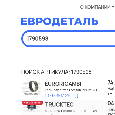
О КОМПАНИИ
ПОИСК АРТИКУЛА: 1790598
74
EURORICAMBI
Най
Кольцо делителя составное Скания
179
Найти аналоги
04
TRUCKTEC
Нет в наличии
Най
Кольцевая шестерня, планетарная
179