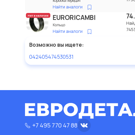
коробка передач
Найти аналоги
74
EURORICAMBI
Нет в наличии
Най
Кольцо
745
Найти аналоги
Возможно вы ищете:
0424054
74530531
+7 495 770 47 88