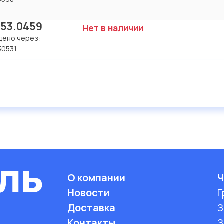
.53.0459
Нет в наличии
дено через:
30531
О компании
Ч
Новости
Г
Доставка
З
Контакты
З