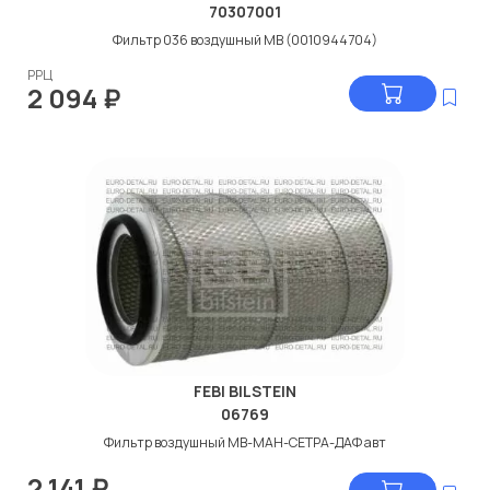
70307001
Фильтр 036 воздушный МВ (0010944704)
РРЦ
2 094
₽
FEBI BILSTEIN
06769
Фильтр воздушный МВ-МАН-СЕТРА-ДАФ авт
2 141
₽