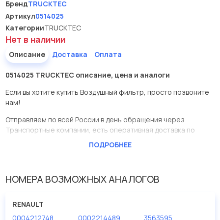
Бренд
TRUCKTEC
Артикул
0514025
Категории
TRUCKTEC
Нет в наличии
Описание
Доставка
Оплата
0514025 TRUCKTEC описание, цена и аналоги
Если вы хотите купить Воздушный фильтр, просто позвоните
нам!
Отправляем по всей России в день обращения через
Транспортные компании, есть оперативная доставка по
Москве.
ПОДРОБНЕЕ
Эта запчасть представлена по производителю TRUCKTEC
У данной детали есть аналоги с номерами, убедитесь сами.
НОМЕРА ВОЗМОЖНЫХ АНАЛОГОВ
Воздушный фильтр в нашей компании Евродеталь
представлены в большом ассортименте.
RENAULT
0004212748
0002214489
3563595
Мы продаем сертифицированные колодки тормозные