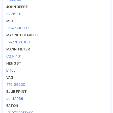
JOHN DEERE
AZ26091
MEYLE
12343210007
MAGNETI MARELLI
154770211160
MANN-FILTER
C234401
HENGST
E116L
VAG
T15129620
BLUE PRINT
adn12266
EATON
1210702033400