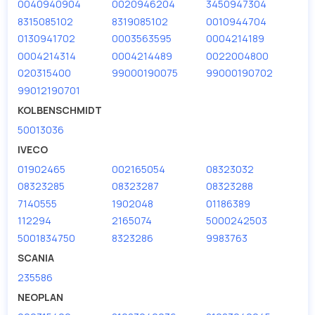
0040940904
0020946204
3450947304
8315085102
8319085102
0010944704
0130941702
0003563595
0004214189
0004214314
0004214489
0022004800
020315400
99000190075
99000190702
99012190701
KOLBENSCHMIDT
50013036
IVECO
01902465
002165054
08323032
08323285
08323287
08323288
7140555
1902048
01186389
112294
2165074
5000242503
5001834750
8323286
9983763
SCANIA
235586
NEOPLAN