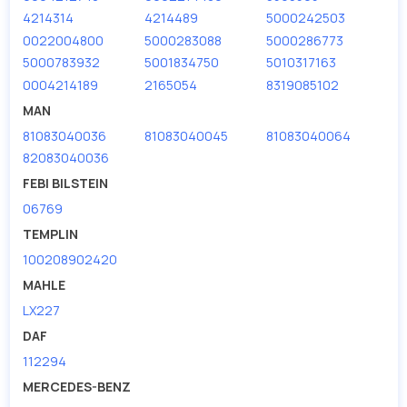
дисковые с гарантией от производителя TRUCKTEC.
4214314
4214489
5000242503
0022004800
5000283088
5000286773
Производитель
TRUCKTEC
5000783932
5001834750
5010317163
0004214189
2165054
8319085102
MAN
81083040036
81083040045
81083040064
82083040036
FEBI BILSTEIN
06769
TEMPLIN
100208902420
MAHLE
LX227
DAF
112294
MERCEDES-BENZ