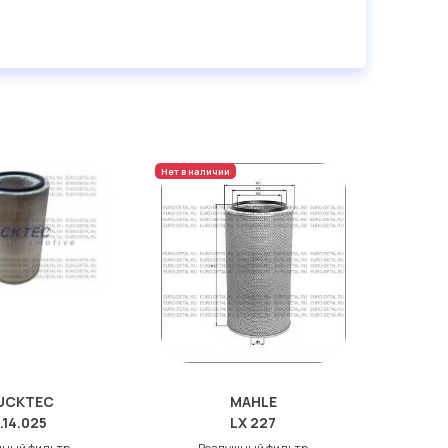
Нет в наличии
UCKTEC
MAHLE
.14.025
LX 227