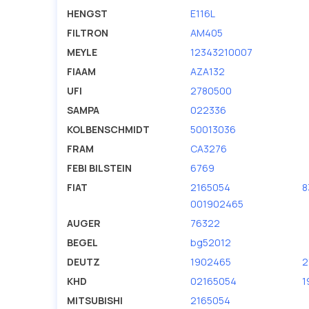
HENGST
E116L
FILTRON
AM405
MEYLE
12343210007
FIAAM
AZA132
UFI
2780500
SAMPA
022336
KOLBENSCHMIDT
50013036
FRAM
CA3276
FEBI BILSTEIN
6769
FIAT
2165054
8
001902465
AUGER
76322
BEGEL
bg52012
DEUTZ
1902465
2
KHD
02165054
1
MITSUBISHI
2165054