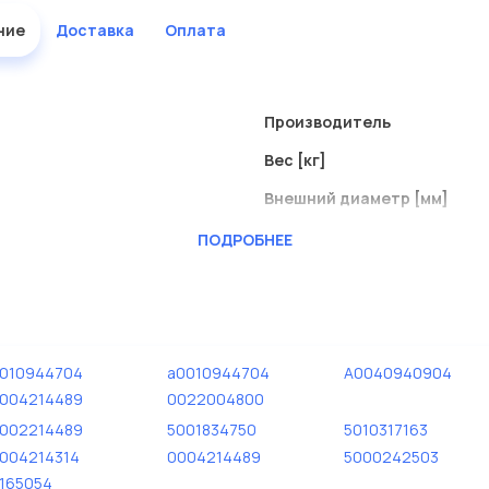
ние
Доставка
Оплата
Производитель
Вес [кг]
Внешний диаметр [мм]
Внутренний диаметр
ПОДРОБНЕЕ
Длина [мм]
010944704
a0010944704
A0040940904
004214489
0022004800
002214489
5001834750
5010317163
004214314
0004214489
5000242503
165054