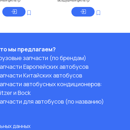
шный фильтр
Воздушный фильтр
то мы предлагаем?
рузовые запчасти (по брендам)
апчасти Европейских автобусов
апчасти Китайских автобусов
апчасти автобусных кондиционеров:
itzer и Bock
апчасти для автобусов (по названию)
льных данных