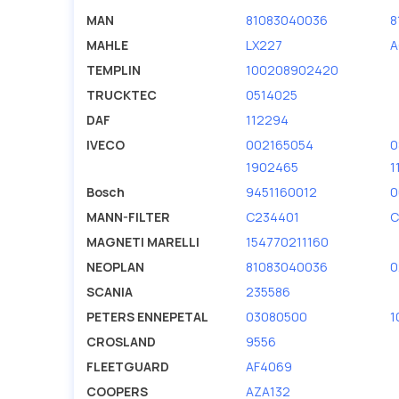
MAN
81083040036
8
MAHLE
LX227
A
TEMPLIN
100208902420
TRUCKTEC
0514025
DAF
112294
IVECO
002165054
0
1902465
1
Bosch
9451160012
0
MANN-FILTER
C234401
C
MAGNETI MARELLI
154770211160
NEOPLAN
81083040036
0
SCANIA
235586
PETERS ENNEPETAL
03080500
1
CROSLAND
9556
FLEETGUARD
AF4069
COOPERS
AZA132