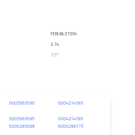
FEBI BILSTEIN
2.74
227
117
370
0003563595
0004214189
0003563595
0004214189
5000283088
5000286773