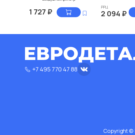
РРЦ
1 727
₽
2 094
₽
+7 495 770 47 88
Copyright ©