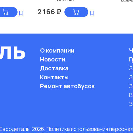
Возду
2 166
₽
О компании
Ч
Новости
Г
Доставка
З
Контакты
З
Ремонт автобусов
З
B
З
 Евродеталь, 2026. Политика использования персона