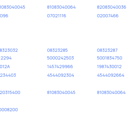
1083040045
81083040064
82083040036
G96
07021116
02007466
8323032
08323285
08323287
12294
5000242503
5001834750
012A
1457429966
1987430012
234403
4544092304
4544092664
20315400
81083040045
81083040064
0008200