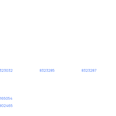
323032
8323285
8323287
165054
902465