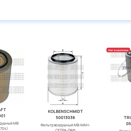
Нет в наличии
AFT
KOLBENSCHMIDT
001
50013036
TR
здушный МВ
05
Фильтр воздушный МВ-МАН-
704)
СЕТРА-ДАФ