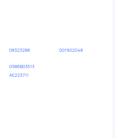
08323288
001902048
0986B03513
AE223711