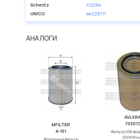
Schmitz
112294
UNICO
ae223711
АНАЛОГИ
AVLKR
70307
MFILTER
A-151
Фильтр 036 во
(0010944
Воздушный фильтр