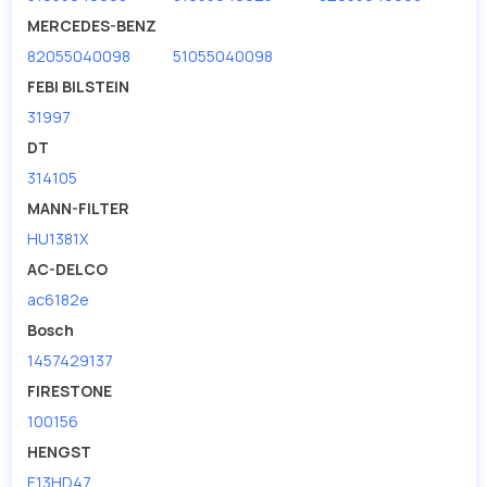
дисковые с гарантией от производителя TRUCKTEC.
MERCEDES-BENZ
82055040098
51055040098
Производитель
TRUCKTEC
FEBI BILSTEIN
31997
DT
314105
MANN-FILTER
HU1381X
AC-DELCO
ac6182e
Bosch
1457429137
FIRESTONE
100156
HENGST
E13HD47