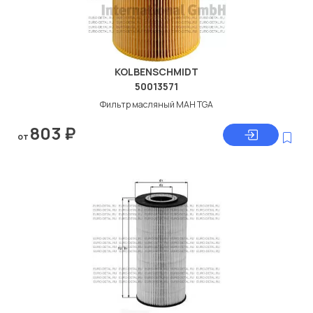
KOLBENSCHMIDT
50013571
Фильтр масляный МАН TGA
803
₽
от