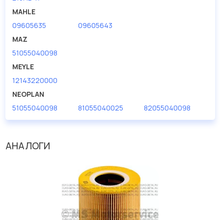
MAHLE
09605635
09605643
MAZ
51055040098
MEYLE
12143220000
NEOPLAN
51055040098
81055040025
82055040098
АНАЛОГИ