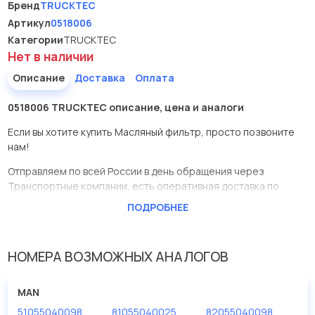
Бренд
TRUCKTEC
Артикул
0518006
Категории
TRUCKTEC
Нет в наличии
Описание
Доставка
Оплата
0518006 TRUCKTEC описание, цена и аналоги
Если вы хотите купить Масляный фильтр, просто позвоните
нам!
Отправляем по всей России в день обращения через
Транспортные компании, есть оперативная доставка по
Москве.
ПОДРОБНЕЕ
Эта запчасть представлена по производителю TRUCKTEC
У данной детали есть аналоги с номерами, убедитесь сами.
НОМЕРА ВОЗМОЖНЫХ АНАЛОГОВ
Масляный фильтр в нашей компании Евродеталь
представлены в большом ассортименте.
MAN
51055040098
81055040025
82055040098
Мы продаем сертифицированные колодки тормозные