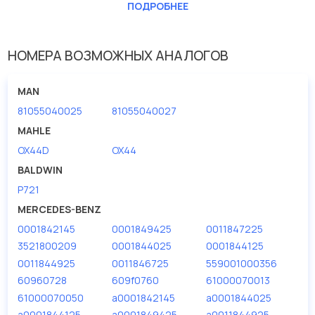
ПОДРОБНЕЕ
Внутренний диаметр 1(мм)
57
Внутренний диаметр 2 (мм)
57
НОМЕРА ВОЗМОЖНЫХ АНАЛОГОВ
Высота [мм]
196
Исполнение фильтра
патрон фильтра
MAN
Наружный диаметр 1 [мм]
115
81055040025
81055040027
MAHLE
OX44D
OX44
BALDWIN
P721
MERCEDES-BENZ
0001842145
0001849425
0011847225
3521800209
0001844025
0001844125
0011844925
0011846725
559001000356
60960728
609f0760
61000070013
61000070050
a0001842145
a0001844025
a0001844125
a0001849425
a0011844925