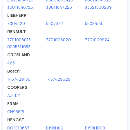
a0011846725
a0011847225
a3521800209
LIEBHERR
7004520
5507372
5508423
RENAULT
7701006018
7701006020
7701009924
0005311053
CROSLAND
463
Bosch
1457429130
1457429629
COOPERS
AZL121
FRAM
CH956PL
HENGST
D09E19657
E198H02
E198HD09