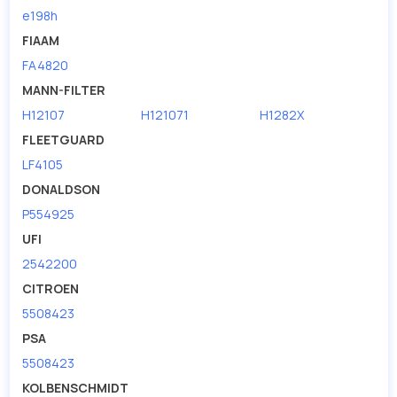
e198h
FIAAM
FA4820
MANN-FILTER
H12107
H121071
H1282X
FLEETGUARD
LF4105
DONALDSON
P554925
UFI
2542200
CITROEN
5508423
PSA
5508423
KOLBENSCHMIDT