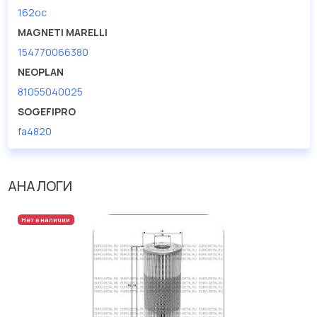
162oc
MAGNETI MARELLI
154770066380
NEOPLAN
81055040025
SOGEFIPRO
fa4820
АНАЛОГИ
Нет в наличии