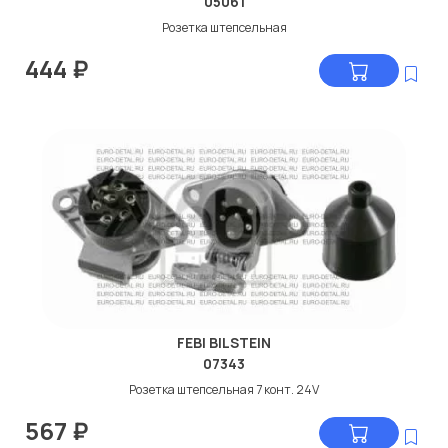
05061
Розетка штепсельная
444
₽
FEBI BILSTEIN
07343
Розетка штепсельная 7 конт. 24V
567
₽