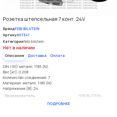
Розетка штепсельная 7 конт. 24V
Бренд
FEBI BILSTEIN
Артикул
07341
Категории
febi bilstein
Нет в наличии
Описание
Доставка
Оплата
DIN / ISO: металл; 1185 (N);
Вес [кг]: 0.208
Количество соединений: 7
Материал: металл; 1185 (N);
Напряжение [В]: 24
Производитель
FEBI BILSTEIN
ПОДРОБНЕЕ
DIN / ISO
1185 (N)
Вес [кг]
0.208