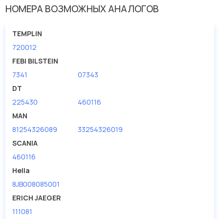
НОМЕРА ВОЗМОЖНЫХ АНАЛОГОВ
Количество соединений
7
Материал
металл
TEMPLIN
Напряжение [В]
24
720012
FEBI BILSTEIN
7341
07343
DT
225430
460116
MAN
81254326089
33254326019
SCANIA
460116
Hella
8JB008085001
ERICH JAEGER
111081