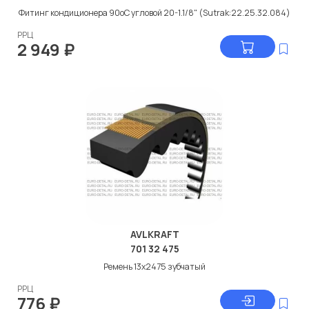
Фитинг кондиционера 90oC угловой 20-1.1/8" (Sutrak:22.25.32.084)
РРЦ
2 949
₽
AVLKRAFT
701 32 475
Ремень 13x2475 зубчатый
РРЦ
776
₽