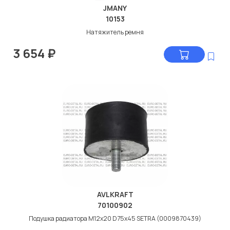
JMANY
10153
Натяжитель ремня
3 654
₽
AVLKRAFT
70100902
Подушка радиатора M12x20 D75x45 SETRA (0009870439)