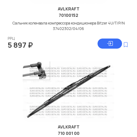
AVLKRAFT
70100152
Сальник коленвала компрессора кондиционера Bitzer 4U/T/P/N
37402302/04/06
РРЦ
5 897
₽
AVLKRAFT
710 001 00