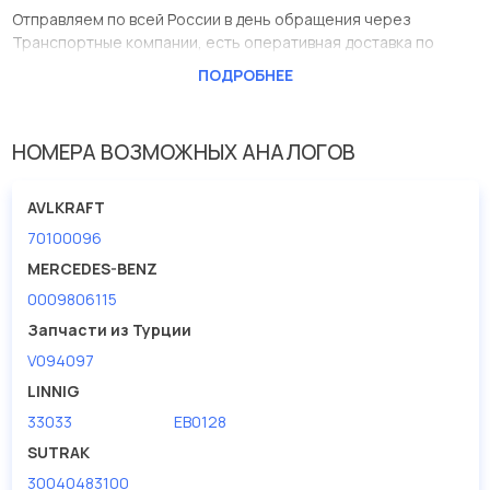
Отправляем по всей России в день обращения через
Транспортные компании, есть оперативная доставка по
Москве.
ПОДРОБНЕЕ
Эта запчасть представлена по производителю AVLKRAFT
У данной детали есть аналоги с номерами, убедитесь сами.
НОМЕРА ВОЗМОЖНЫХ АНАЛОГОВ
Подшипник муфты 50x90x40мм (отдельно) в нашей компании
Евродеталь представлены в большом ассортименте.
AVLKRAFT
70100096
Мы продаем сертифицированные колодки тормозные
дисковые с гарантией от производителя AVLKRAFT.
MERCEDES-BENZ
0009806115
Производитель
AVLKRAFT
Запчасти из Турции
Применение
для автобусных кондиционеров
V094097
LINNIG
33033
EB0128
SUTRAK
30040483100