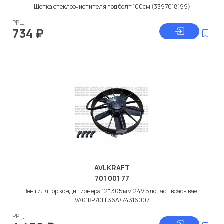
Щетка стеклоочистителя под болт 100см (3397018199)
РРЦ
734
₽
AVLKRAFT
701 001 77
Вентилятор кондиционера 12" 305мм 24V 5лопаст всасывает
VA01BP70LL36A/74316007
РРЦ