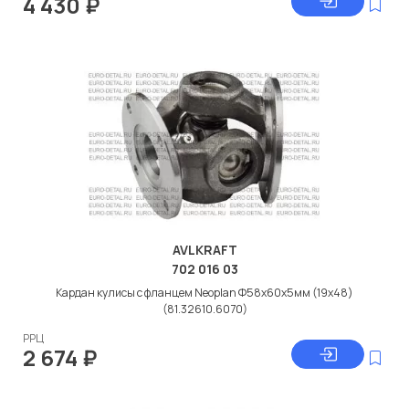
4 430
₽
AVLKRAFT
702 016 03
Кардан кулисы с фланцем Neoplan Ф58x60x5мм (19x48)
(81.32610.6070)
РРЦ
2 674
₽