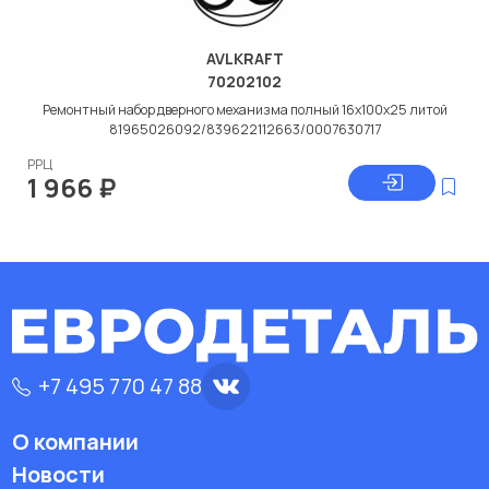
AVLKRAFT
70202102
Ремонтный набор дверного механизма полный 16x100x25 литой
81965026092/839622112663/0007630717
РРЦ
1 966
₽
+7 495 770 47 88
О компании
Новости