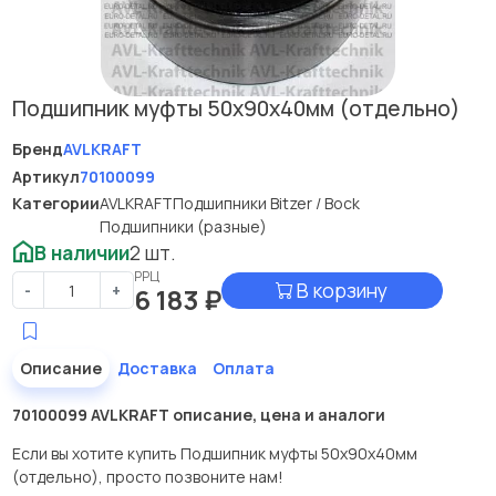
Подшипник муфты 50x90x40мм (отдельно)
Бренд
AVLKRAFT
Артикул
70100099
Категории
AVLKRAFT
Подшипники Bitzer / Bock
Подшипники (разные)
В наличии
2 шт.
РРЦ
В корзину
-
+
6 183
₽
Описание
Доставка
Оплата
70100099 AVLKRAFT описание, цена и аналоги
Если вы хотите купить Подшипник муфты 50x90x40мм
(отдельно), просто позвоните нам!