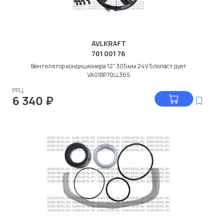
AVLKRAFT
701 001 76
Вентилятор кондиционера 12" 305мм 24V 5лопаст дует
VA01BP70LL36S
РРЦ
6 340
₽