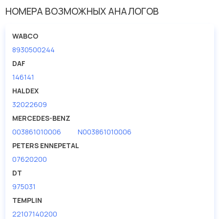
Внутренний диаметр
10
НОМЕРА ВОЗМОЖНЫХ АНАЛОГОВ
Длина [мм]
10
WABCO
8930500244
DAF
146141
HALDEX
32022609
MERCEDES-BENZ
003861010006
N003861010006
PETERS ENNEPETAL
07620200
DT
975031
TEMPLIN
22107140200