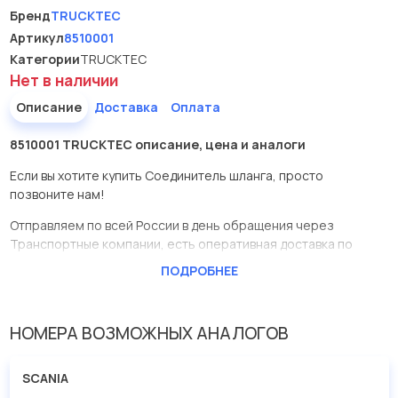
Бренд
TRUCKTEC
Артикул
8510001
Категории
TRUCKTEC
Нет в наличии
Описание
Доставка
Оплата
8510001 TRUCKTEC описание, цена и аналоги
Если вы хотите купить Соединитель шланга, просто
позвоните нам!
Отправляем по всей России в день обращения через
Транспортные компании, есть оперативная доставка по
Москве.
ПОДРОБНЕЕ
Эта запчасть представлена по производителю TRUCKTEC
У данной детали есть аналоги с номерами, убедитесь сами.
НОМЕРА ВОЗМОЖНЫХ АНАЛОГОВ
Соединитель шланга в нашей компании Евродеталь
представлены в большом ассортименте.
SCANIA