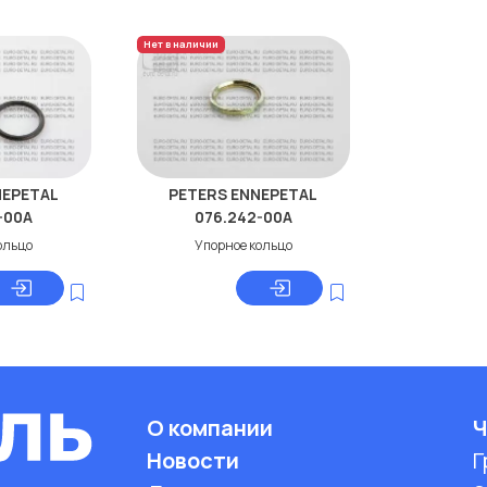
Нет в наличии
NEPETAL
PETERS ENNEPETAL
-00A
076.242-00A
ольцо
Упорное кольцо
О компании
Ч
Новости
Г