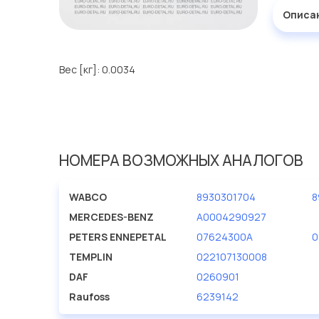
Описа
Вес [кг]: 0.0034
НОМЕРА ВОЗМОЖНЫХ АНАЛОГОВ
WABCO
8930301704
8
MERCEDES-BENZ
A0004290927
PETERS ENNEPETAL
07624300A
0
TEMPLIN
022107130008
DAF
0260901
Raufoss
6239142