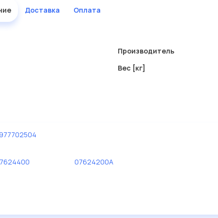
ние
Доставка
Оплата
Производитель
Вес [кг]
977702504
7624400
07624200A