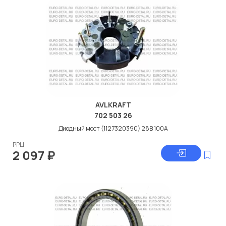
AVLKRAFT
702 503 26
Диодный мост (1127320390) 28В 100А
РРЦ
2 097
₽