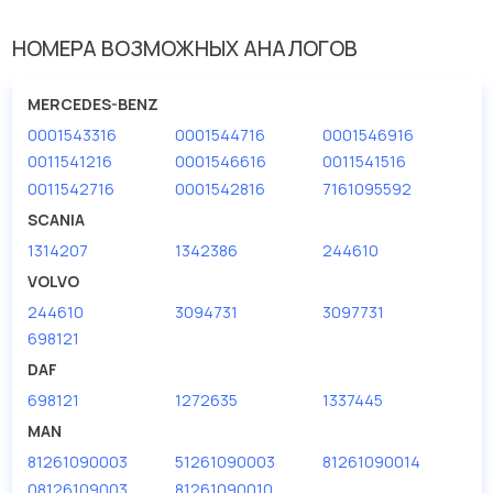
У данной детали есть аналоги с номерами, убедитесь сами.
НОМЕРА ВОЗМОЖНЫХ АНАЛОГОВ
Выпрямитель, генератор в нашей компании Евродеталь
представлены в большом ассортименте.
MERCEDES-BENZ
0001543316
0001544716
0001546916
Мы продаем сертифицированные колодки тормозные
дисковые с гарантией от производителя DT.
0011541216
0001546616
0011541516
0011542716
0001542816
7161095592
Производитель
DT
SCANIA
1314207
1342386
244610
VOLVO
244610
3094731
3097731
698121
DAF
698121
1272635
1337445
MAN
81261090003
51261090003
81261090014
08126109003
81261090010