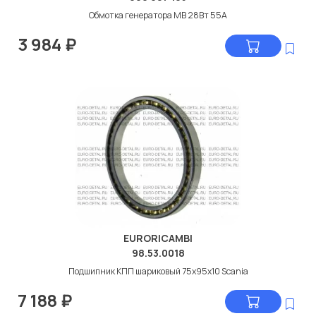
Обмотка генератора МВ 28Вт 55А
3 984
₽
EURORICAMBI
98.53.0018
Подшипник КПП шариковый 75x95x10 Scania
7 188
₽