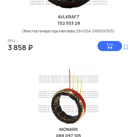
AVLKRAFT
702 503 28
Обмотка генератора Мercedes 28V 55А (088097105)
РРЦ
3 858
₽
MONARK
088 097 105