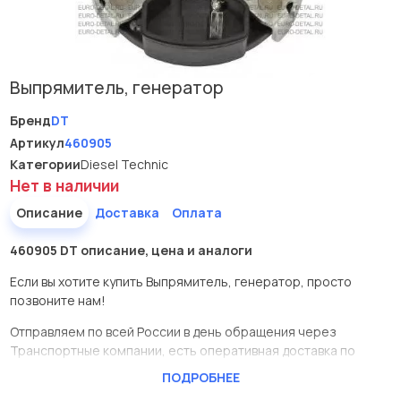
Выпрямитель, генератор
Бренд
DT
Артикул
460905
Категории
Diesel Technic
Нет в наличии
Описание
Доставка
Оплата
460905 DT описание, цена и аналоги
Если вы хотите купить Выпрямитель, генератор, просто
позвоните нам!
Отправляем по всей России в день обращения через
Транспортные компании, есть оперативная доставка по
Москве.
ПОДРОБНЕЕ
Эта запчасть представлена по производителю DT