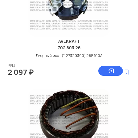
AVLKRAFT
702 503 26
Диодный мост (1127320390) 28В 100А
РРЦ
2 097
₽