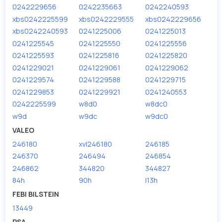
0242229656
0242235663
0242240593
xbs0242225599
xbs0242229555
xbs0242229656
xbs0242240593
0241225006
0241225013
0241225545
0241225550
0241225556
0241225593
0241225816
0241225820
0241229021
0241229061
0241229062
0241229574
0241229588
0241229715
0241229853
0241229921
0241240553
0242225599
w8d0
w8dc0
w9d
w9dc
w9dc0
VALEO
246180
xvl246180
246185
246370
246494
246854
246862
344820
344827
84h
90h
l13h
FEBI BILSTEIN
13449
PSA