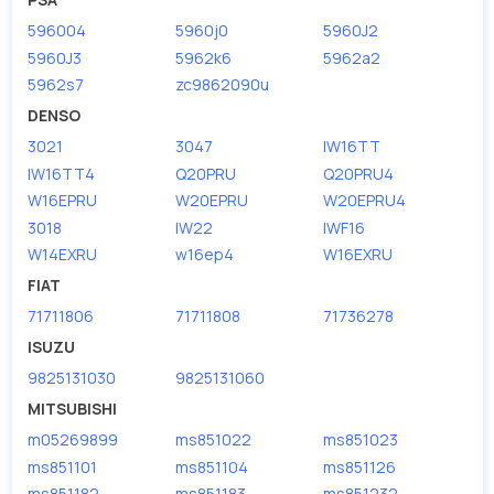
596004
5960j0
5960J2
5960J3
5962k6
5962a2
5962s7
zc9862090u
DENSO
3021
3047
IW16TT
IW16TT4
Q20PRU
Q20PRU4
W16EPRU
W20EPRU
W20EPRU4
3018
IW22
IWF16
W14EXRU
w16ep4
W16EXRU
FIAT
71711806
71711808
71736278
ISUZU
9825131030
9825131060
MITSUBISHI
m05269899
ms851022
ms851023
ms851101
ms851104
ms851126
ms851182
ms851183
ms851232