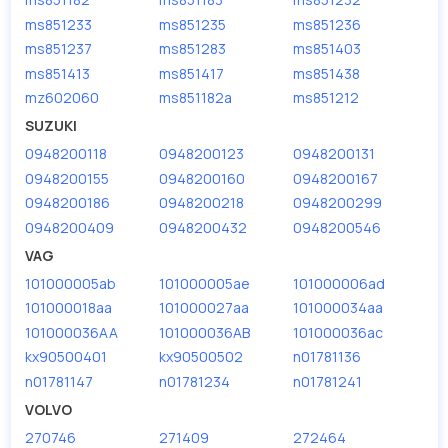
ms851233
ms851235
ms851236
ms851237
ms851283
ms851403
ms851413
ms851417
ms851438
mz602060
ms851182a
ms851212
SUZUKI
0948200118
0948200123
0948200131
0948200155
0948200160
0948200167
0948200186
0948200218
0948200299
0948200409
0948200432
0948200546
VAG
101000005ab
101000005ae
101000006ad
101000018aa
101000027aa
101000034aa
101000036AA
101000036AB
101000036ac
kx90500401
kx90500502
n01781136
n01781147
n01781234
n01781241
VOLVO
270746
271409
272464