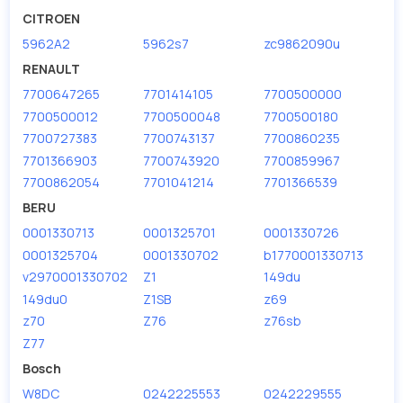
CITROEN
5962A2
5962s7
zc9862090u
RENAULT
7700647265
7701414105
7700500000
7700500012
7700500048
7700500180
7700727383
7700743137
7700860235
7701366903
7700743920
7700859967
7700862054
7701041214
7701366539
BERU
0001330713
0001325701
0001330726
0001325704
0001330702
b1770001330713
v2970001330702
Z1
149du
149du0
Z1SB
z69
z70
Z76
z76sb
Z77
Bosch
W8DC
0242225553
0242229555