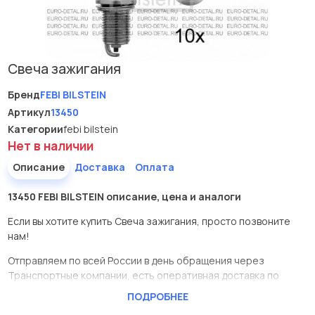
Свеча зажигания
Бренд
FEBI BILSTEIN
Артикул
13450
Категории
febi bilstein
Нет в наличии
Описание
Доставка
Оплата
13450 FEBI BILSTEIN описание, цена и аналоги
Если вы хотите купить Свеча зажигания, просто позвоните
нам!
Отправляем по всей России в день обращения через
Транспортные компании, есть оперативная доставка по
Москве.
ПОДРОБНЕЕ
Эта запчасть представлена по производителю FEBI BILSTEIN