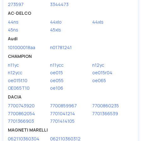
273597
3344473
AC-DELCO
44ns
44xlo
44xls
45ns
45xls
Audi
101000018aa
n01781241
CHAMPION
n11yc
n11ycc
n12yc
n12ycc
oe015
oe015r04
oe015t10
oe055
oe065
OE065T10
oe106
DACIA
7700743920
7700859967
7700860235
7700862054
7701041214
7701366539
7701366903
7701414105
MAGNETI MARELLI
062110360304
062110360312