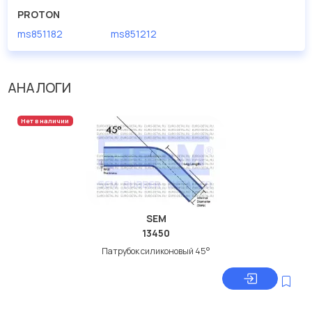
PROTON
ms851182
ms851212
АНАЛОГИ
Нет в наличии
SEM
13450
Патрубок силиконовый 45°