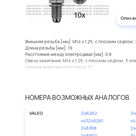
Описа
Внешняя резьба [мм]: M14 x 1,25; с плоским седлом;
Длина резьбы [мм]: 19
Расстояние между электродами [мм]: 0.8
Свеча зажигания: M14 x 1,25; с плоским седлом; 3 эл
Ширина зева гаечного ключа: 21
НОМЕРА ВОЗМОЖНЫХ АНАЛОГОВ
VALEO
246262
24
v43246261
v4
246368
24
246907
34