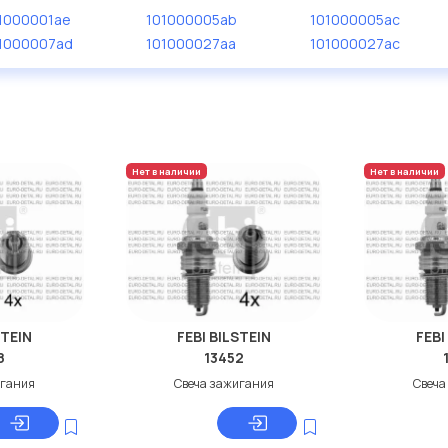
1000001ae
101000005ab
101000005ac
1000007ad
101000027aa
101000027ac
Нет в наличии
Нет в наличии
STEIN
FEBI BILSTEIN
FEBI
8
13452
игания
Свеча зажигания
Свеча