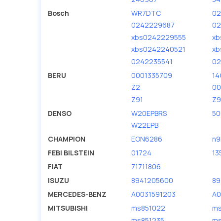
Bosch
WR7DTC
02
0242229687
02
xbs0242229555
xb
xbs0242240521
xb
0242235541
02
BERU
0001335709
14
Z2
00
Z91
Z9
DENSO
W20EPBRS
50
W22EPB
CHAMPION
EON6286
n
FEBI BILSTEIN
01724
13
FIAT
71711806
ISUZU
8941205600
89
MERCEDES-BENZ
A0031591203
A0
MITSUBISHI
ms851022
ms
ms851235
ms