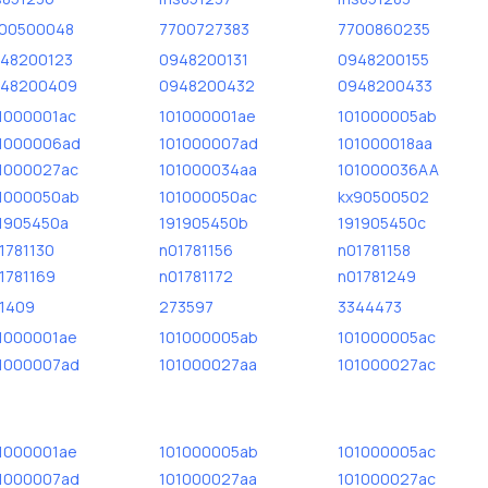
00500048
7700727383
7700860235
48200123
0948200131
0948200155
48200409
0948200432
0948200433
1000001ac
101000001ae
101000005ab
1000006ad
101000007ad
101000018aa
1000027ac
101000034aa
101000036AA
1000050ab
101000050ac
kx90500502
1905450a
191905450b
191905450c
1781130
n01781156
n01781158
1781169
n01781172
n01781249
1409
273597
3344473
1000001ae
101000005ab
101000005ac
1000007ad
101000027aa
101000027ac
1000001ae
101000005ab
101000005ac
1000007ad
101000027aa
101000027ac