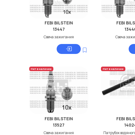
FEBI BILSTEIN
FEBI BIL
13447
1344
Свеча зажигания
Свеча заж
Нет в наличии
Нет в наличии
FEBI BILSTEIN
FEBI BIL
13527
1402
Свеча зажигания
Патрубок водяног