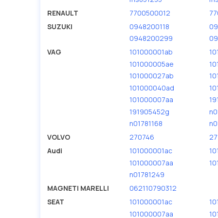
RENAULT
7700500012
77
SUZUKI
0948200118
09
0948200299
09
VAG
101000001ab
10
101000005ae
10
101000027ab
10
101000040ad
10
101000007aa
19
191905452g
n0
n01781168
n0
VOLVO
270746
27
Audi
101000001ac
10
101000007aa
10
n01781249
MAGNETI MARELLI
062110790312
SEAT
101000001ac
10
101000007aa
10