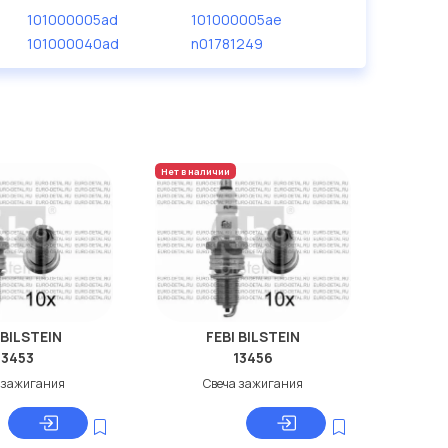
101000005ad
101000005ae
101000040ad
n01781249
Нет в наличии
 BILSTEIN
FEBI BILSTEIN
13453
13456
 зажигания
Свеча зажигания