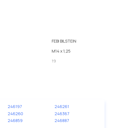
FEBI BILSTEIN
M14 x 1,25
19
дами [мм]
0.8
3 электрода массы
ча
21
246197
246261
246260
246367
246859
246887