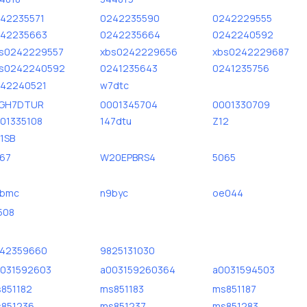
42235571
0242235590
0242229555
42235663
0242235664
0242240592
s0242229557
xbs0242229656
xbs0242229687
s0242240592
0241235643
0241235756
42240521
w7dtc
GH7DTUR
0001345704
0001330709
01335108
147dtu
Z12
1SB
67
W20EPBRS4
5065
9bmc
n9byc
oe044
508
42359660
9825131030
031592603
a003159260364
a0031594503
851182
ms851183
ms851187
851236
ms851237
ms851283