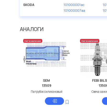
SKODA
101000001ac
10
101000007aa
10
АНАЛОГИ
Нет в наличии
Нет в наличии
SEM
FEBI BIL
13509
1350
Патрубок силиконовый
Свеча заж