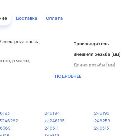
ние
Доставка
Оплата
 3 электрода массы;
Производитель
Внешняя резьба [мм]
ектрода массы;
Длина резьбы [мм]
Расстояние между электро
ПОДРОБНЕЕ
Свеча зажигания
Ширина зева гаечного клю
6193
246194
246195
3246262
xvl246195
246259
6369
246511
246513
4818
344819