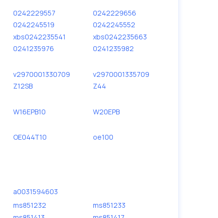
0242229557
0242229656
0242245519
0242245552
xbs0242235541
xbs0242235663
0241235976
0241235982
v2970001330709
v2970001335709
Z12SB
Z44
W16EPB10
W20EPB
OE044T10
oe100
a0031594603
ms851232
ms851233
ms851413
ms851417