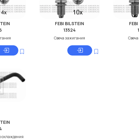
STEIN
FEBI BILSTEIN
FEBI
6
13524
игания
Свеча зажигания
Свеча
STEIN
4
о охлаждения