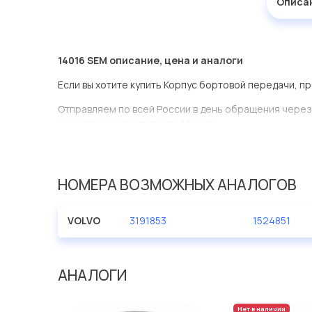
Описа
14016 SEM описание, цена и аналоги
Если вы хотите купить Корпус бортовой передачи, п
Отправляем по всей России в день обращения через
оперативная доставка по Москве.
Эта запчасть представлена по производителю SEM
У данной детали есть аналоги с номерами, убедитес
НОМЕРА ВОЗМОЖНЫХ АНАЛОГОВ
Корпус бортовой передачи в нашей компании Еврод
ассортименте.
VOLVO
3191853
1524851
Мы продаем сертифицированные колодки тормозные 
производителя SEM.
АНАЛОГИ
Нет в наличии