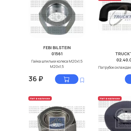
FEBI BILSTEIN
01561
TRUCK
02.40.
Гайка шпильки колеса М20x1,5
М20x1,5
Патрубок охлажда
36
₽
Нет в наличии
Нет в наличии