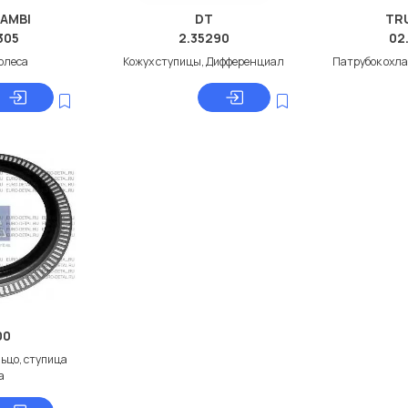
AMBI
DT
TR
305
2.35290
02
олеса
Кожух ступицы, Дифференциал
Патрубок охл
00
ьцо, ступица
а