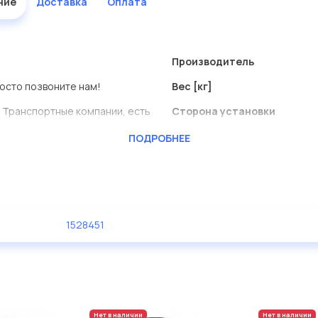
ние
Доставка
Оплата
Производитель
росто позвоните нам!
Вес [кг]
 Транспортные компании, есть
Сторона установки
ПОДРОБНЕЕ
ь сами.
еталь представлены в большом
1528451
дисковые с гарантией от
Нет в наличии
Нет в наличии