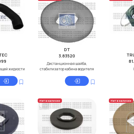
DT
TEC
TR
3.83520
099
81
Дистанционная шайба,
ющей жидкости
стабилизатор кабина водителя
Нет в наличии
Нет в наличии