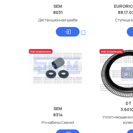
SEM
EURORIC
8031
88.17.0
Дистанционная шайба
Ступица к
Нет в наличии
Нет в наличии
DT
SEM
3.601
8314
Уплотняющее кол
Р/н кабины Скания
колес