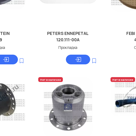
STEIN
PETERS ENNEPETAL
FEBI
9
120.111-00A
дка
Прокладка
Нет в наличии
Нет в наличии