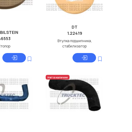
DT
 BILSTEIN
1.22419
46553
Втулка подшипника,
Стопор
стабилизатор
Нет в наличии