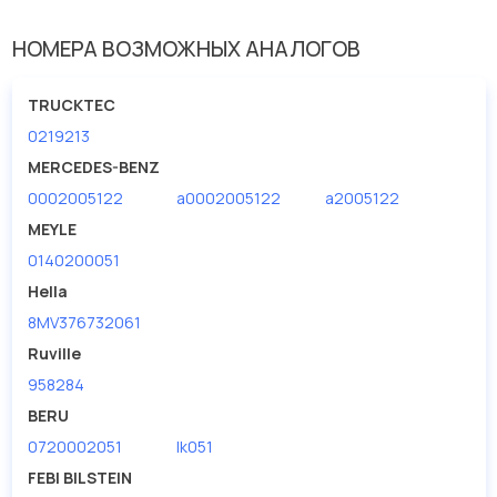
НОМЕРА ВОЗМОЖНЫХ АНАЛОГОВ
TRUCKTEC
0219213
MERCEDES-BENZ
0002005122
a0002005122
a2005122
MEYLE
0140200051
Hella
8MV376732061
Ruville
958284
BERU
0720002051
lk051
FEBI BILSTEIN