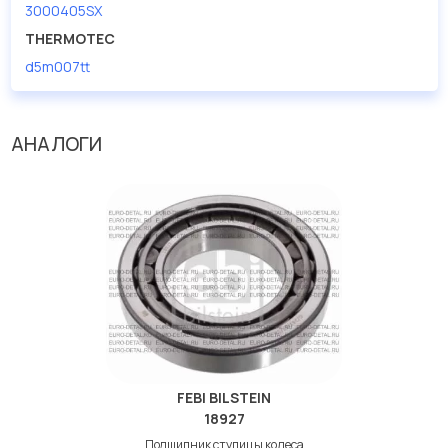
3000405SX
THERMOTEC
d5m007tt
АНАЛОГИ
FEBI BILSTEIN
18927
Подшипник ступицы колеса