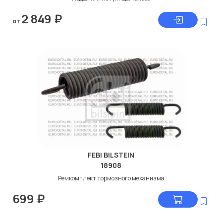
2 849
₽
от
FEBI BILSTEIN
18908
Ремкомплект тормозного механизма
699
₽