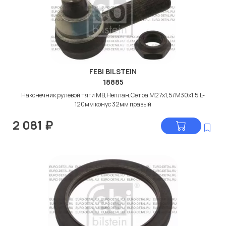
FEBI BILSTEIN
18885
Наконечник рулевой тяги МВ,Неплан,Сетра М27x1,5/М30x1,5 L-
120мм конус 32мм правый
2 081
₽