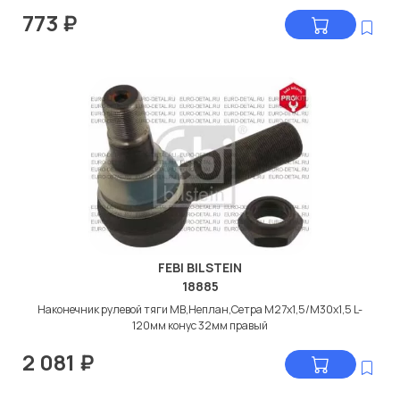
773
₽
FEBI BILSTEIN
18885
Наконечник рулевой тяги МВ,Неплан,Сетра М27x1,5/М30x1,5 L-
120мм конус 32мм правый
2 081
₽