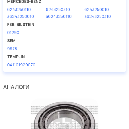
MERCEDES-BENZ
6243250110
6243250310
6243250010
a6243250010
a6243250110
a6243250310
FEBI BILSTEIN
01290
SEM
9978
TEMPLIN
041101929070
АНАЛОГИ