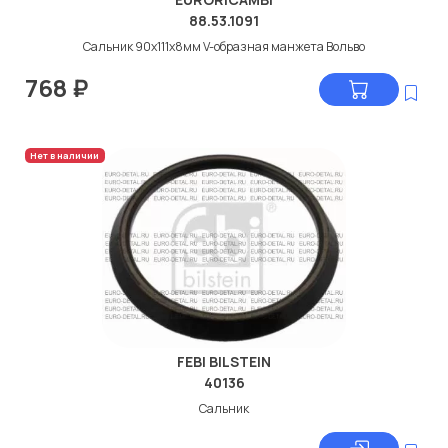
88.53.1091
Сальник 90x111x8мм V-образная манжета Вольво
768
₽
Нет в наличии
FEBI BILSTEIN
40136
Сальник