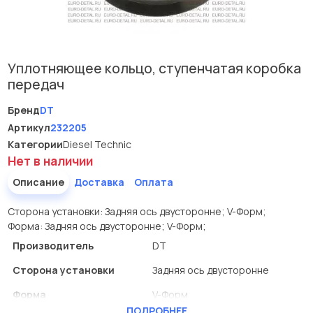
Уплотняющее кольцо, ступенчатая коробка
передач
Бренд
DT
Артикул
232205
Категории
Diesel Technic
Нет в наличии
Описание
Доставка
Оплата
Сторона установки: Задняя ось двусторонне; V-Форм;
Форма: Задняя ось двусторонне; V-Форм;
Производитель
DT
Сторона установки
Задняя ось двусторонне
Форма
V-Форм
ПОДРОБНЕЕ