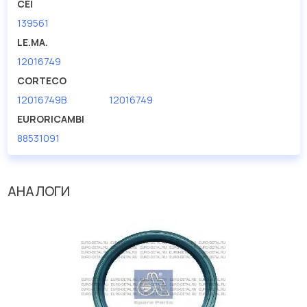
CEI
139561
LE.MA.
12016749
CORTECO
12016749B
12016749
EURORICAMBI
88531091
АНАЛОГИ