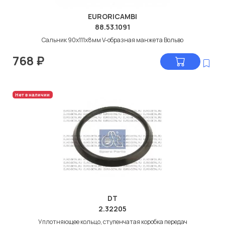
EURORICAMBI
88.53.1091
Сальник 90x111x8мм V-образная манжета Вольво
768
₽
Нет в наличии
DT
2.32205
Уплотняющее кольцо, ступенчатая коробка передач