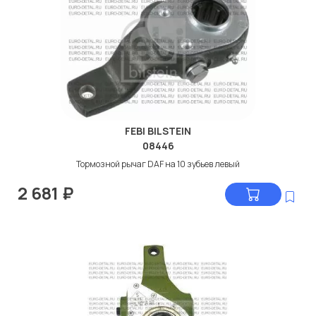
Крышка управления
485
Расстояние между отверст. 1 [мм]
150
Рычаг управления
bent
Смещение
+38 mm
Тип шлицевой
A38x34 DIN 5482
FEBI BILSTEIN
Угол
145
08446
Тормозной рычаг DAF на 10 зубьев левый
2 681
₽