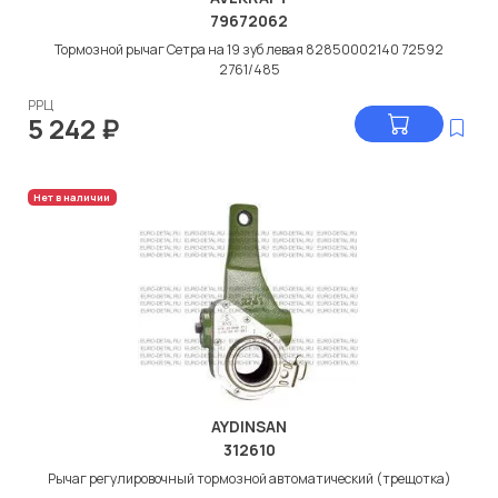
79672062
Тормозной рычаг Сетра на 19 зуб левая 82850002140 72592
2761/485
РРЦ
5 242
₽
Нет в наличии
AYDINSAN
312610
Рычаг регулировочный тормозной автоматический (трещотка)