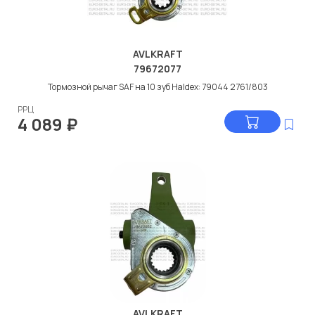
AVLKRAFT
79672077
Тормозной рычаг SAF на 10 зуб Haldex: 79044 2761/803
РРЦ
4 089
₽
AVLKRAFT