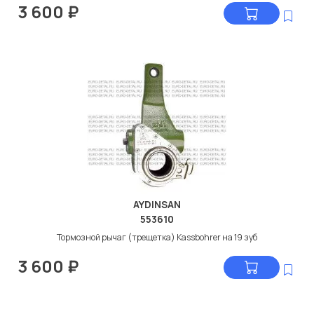
3 600
₽
AYDINSAN
553610
Тормозной рычаг (трещетка) Kassbohrer на 19 зуб
3 600
₽