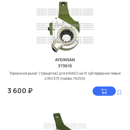
AYDINSAN
373610
Тормозной рычаг (трещетка) для KAMAZ на 10 зуб передний левый
2761/373 (haldex 79259)
3 600
₽