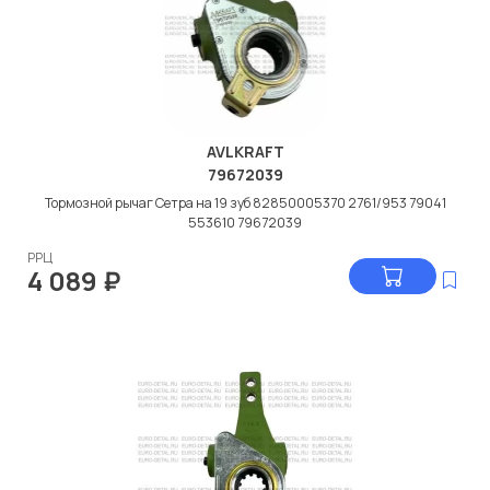
AVLKRAFT
79672039
Тормозной рычаг Сетра на 19 зуб 82850005370 2761/953 79041
553610 79672039
РРЦ
4 089
₽