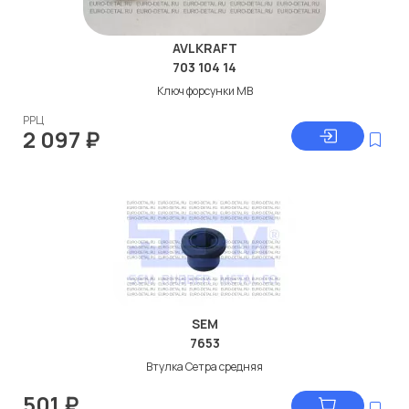
AVLKRAFT
703 104 14
Ключ форсунки МВ
РРЦ
2 097
₽
SEM
7653
Втулка Сетра средняя
501
₽