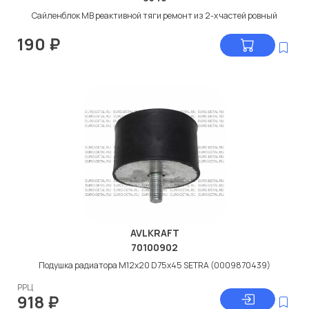
Сайленблок МВ реактивной тяги ремонт из 2-х частей ровный
190
₽
AVLKRAFT
70100902
Подушка радиатора M12x20 D75x45 SETRA (0009870439)
РРЦ
918
₽