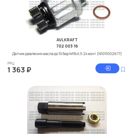
AVLKRAFT
702 003 16
Датчик давления масла до 10 бар M18x1,5 2х конт (N1011002677)
РРЦ
1 363
₽