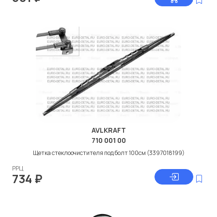
AVLKRAFT
710 001 00
Щетка стеклоочистителя под болт 100см (3397018199)
РРЦ
734
₽