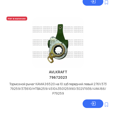
Нет в наличии
AVLKRAFT
79672023
Тормозной рычаг КАМАЗ 6520 на 10 зуб передний левый 2761/373
79259/373610/HTBA259/45104350125990/3021Л936/4W4166/
Р79259