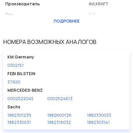
Производитель
AVLKRAFT
Вес
0 кг
ПОДРОБНЕЕ
Диаметр [мм]
420
Количество пружин
6
НОМЕРА ВОЗМОЖНЫХ АНАЛОГОВ
Применение
Mercedes
KM Germany
0302151
FEBI BILSTEIN
37920
MERCEDES-BENZ
0002522045
0002524613
Sachs
1882301239
1882600126
1882330033
1882330031
1882316032
1882303141