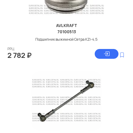
AVLKRAFT
70100513
Подшипник выжимной Сетра KZI-4,5
РРЦ
2 782
₽