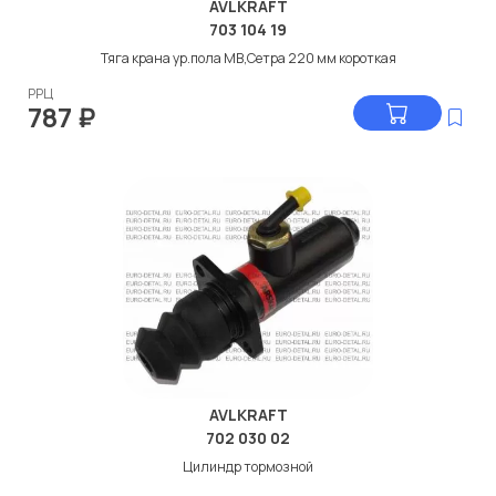
AVLKRAFT
703 104 19
Тяга крана ур.пола МВ,Сетра 220 мм короткая
РРЦ
787
₽
AVLKRAFT
702 030 02
Цилиндр тормозной