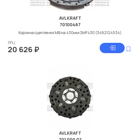
AVLKRAFT
70100467
Корзина сцепления МВ на 430мм GMF430 (3482124534)
РРЦ
20 626
₽
AVLKRAFT
701 000 07