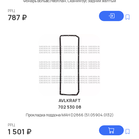
Фонарь Вольво,Неоплан, Скания бус задний желтый
РРЦ
787
₽
AVLKRAFT
702 530 08
Прокладка поддона МАН D2866 (51.05904.0132)
РРЦ
1 501
₽