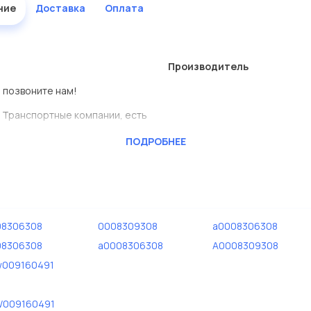
ние
Доставка
Оплата
Производитель
о позвоните нам!
 Транспортные компании, есть
ПОДРОБНЕЕ
ILSTEIN
ь сами.
ь представлены в большом
08306308
0008309308
a0008306308
дисковые с гарантией от
08306308
a0008306308
A0008309308
w009160491
W009160491