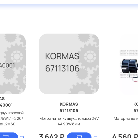
AS
KORMAS
K
40001
67113106
67
 двухштоковой,
 75W L1=220/
Мотор на печку двухштоковой 24V
Мотор на печ
se L2=60
4A 90W 8мм
3 642
₽
4 560