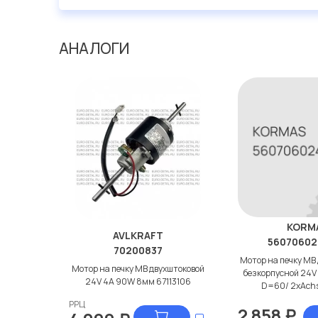
АНАЛОГИ
KORM
AVLKRAFT
56070602
70200837
Мотор на печку МВ
Мотор на печку МВ двухштоковой
безкорпусной 24V
24V 4A 90W 8мм 67113106
D=60/ 2xAch
РРЦ
2 858
₽