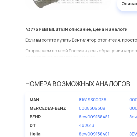
Описа
43776 FEBI BILSTEIN описание, цена и аналоги
Если вы хотите купить Вентилятор отопителя, прост
Отправляем по всей России в день обращения через
оперативная доставка по Москве.
Эта запчасть представлена по производителю FEBI B
У данной детали есть аналоги с номерами, убедитес
НОМЕРА ВОЗМОЖНЫХ АНАЛОГОВ
Вентилятор отопителя в нашей компании Евродетал
ассортименте.
MAN
81619300036
00
Мы продаем сертифицированные колодки тормозные 
MERCEDES-BENZ
0008309308
00
производителя FEBI BILSTEIN.
BEHR
8ew009158481
8e
DT
462613
Hella
8ew009158481
8E