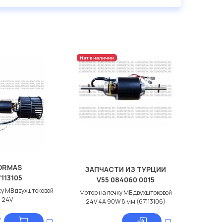
Нет в наличии
ORMAS
ЗАПЧАСТИ ИЗ ТУРЦИИ
113105
V55 084060 0015
ку МВ двухштоковой
Мотор на печку МВ двухштоковой
24V
24V 4A 90W 8 мм (67113106)
₽