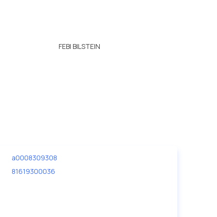
FEBI BILSTEIN
a0008309308
81619300036